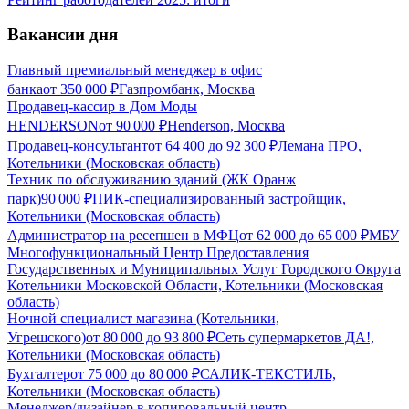
Вакансии дня
Главный премиальный менеджер в офис
банка
от
350 000
₽
Газпромбанк, Москва
Продавец-кассир в Дом Моды
HENDERSON
от
90 000
₽
Henderson, Москва
Продавец-консультант
от
64 400
до
92 300
₽
Лемана ПРО,
Котельники (Московская область)
Техник по обслуживанию зданий (ЖК Оранж
парк)
90 000
₽
ПИК-специализированный застройщик,
Котельники (Московская область)
Администратор на ресепшен в МФЦ
от
62 000
до
65 000
₽
МБУ
Многофункциональный Центр Предоставления
Государственных и Муниципальных Услуг Городского Округа
Котельники Московской Области, Котельники (Московская
область)
Ночной специалист магазина (Котельники,
Угрешского)
от
80 000
до
93 800
₽
Сеть супермаркетов ДА!,
Котельники (Московская область)
Бухгалтер
от
75 000
до
80 000
₽
САЛИК-ТЕКСТИЛЬ,
Котельники (Московская область)
Менеджер/дизайнер в копировальный центр