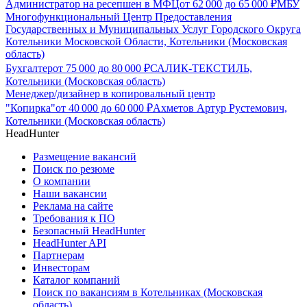
Администратор на ресепшен в МФЦ
от
62 000
до
65 000
₽
МБУ
Многофункциональный Центр Предоставления
Государственных и Муниципальных Услуг Городского Округа
Котельники Московской Области, Котельники (Московская
область)
Бухгалтер
от
75 000
до
80 000
₽
САЛИК-ТЕКСТИЛЬ,
Котельники (Московская область)
Менеджер/дизайнер в копировальный центр
"Копирка"
от
40 000
до
60 000
₽
Ахметов Артур Рустемович,
Котельники (Московская область)
HeadHunter
Размещение вакансий
Поиск по резюме
О компании
Наши вакансии
Реклама на сайте
Требования к ПО
Безопасный HeadHunter
HeadHunter API
Партнерам
Инвесторам
Каталог компаний
Поиск по вакансиям в Котельниках (Московская
область)