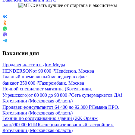
Вакансии дня
Продавец-кассир в Дом Моды
HENDERSON
от
90 000
₽
Henderson, Москва
Главный премиальный менеджер в офис
банка
от
350 000
₽
Газпромбанк, Москва
Ночной специалист магазина (Котельники,
Угрешского)
от
80 000
до
93 800
₽
Сеть супермаркетов ДА!,
Котельники (Московская область)
Продавец-консультант
от
64 400
до
92 300
₽
Лемана ПРО,
Котельники (Московская область)
Техник по обслуживанию зданий (ЖК Оранж
парк)
90 000
₽
ПИК-специализированный застройщик,
Котельники (Московская область)