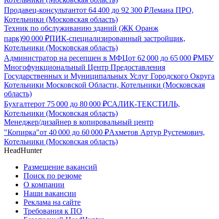
Продавец-консультант
от
64 400
до
92 300
₽
Лемана ПРО,
Котельники (Московская область)
Техник по обслуживанию зданий (ЖК Оранж
парк)
90 000
₽
ПИК-специализированный застройщик,
Котельники (Московская область)
Администратор на ресепшен в МФЦ
от
62 000
до
65 000
₽
МБУ
Многофункциональный Центр Предоставления
Государственных и Муниципальных Услуг Городского Округа
Котельники Московской Области, Котельники (Московская
область)
Бухгалтер
от
75 000
до
80 000
₽
САЛИК-ТЕКСТИЛЬ,
Котельники (Московская область)
Менеджер/дизайнер в копировальный центр
"Копирка"
от
40 000
до
60 000
₽
Ахметов Артур Рустемович,
Котельники (Московская область)
HeadHunter
Размещение вакансий
Поиск по резюме
О компании
Наши вакансии
Реклама на сайте
Требования к ПО