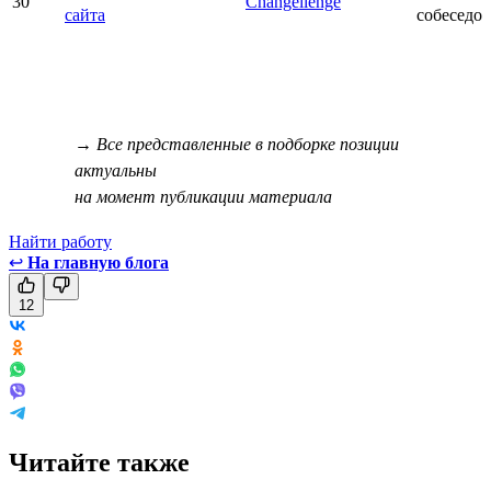
30
Changellenge
сайта
собеседо
→ Все представленные в подборке позиции
актуальны
на момент публикации материала
Найти работу
↩
На главную блога
12
Читайте также