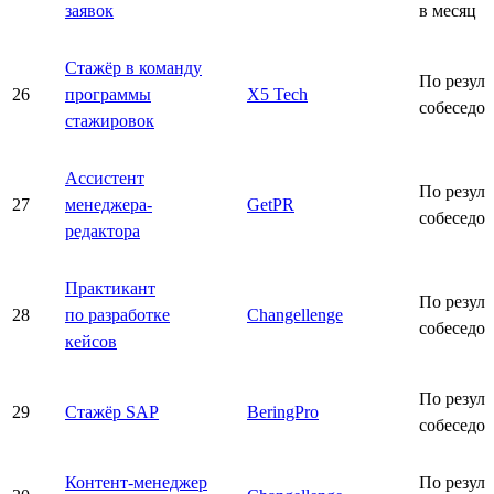
заявок
в месяц
Стажёр в команду
По резуль
26
программы
X5 Tech
собеседо
стажировок
Ассистент
По резуль
27
менеджера-
GetPR
собеседо
редактора
Практикант
По резуль
28
по разработке
Changellenge
собеседо
кейсов
По резуль
29
Стажёр SAP
BeringPro
собеседо
Контент-менеджер
По резуль