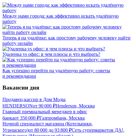
Между нами города: как эффективно искать удалённую
работу
Теперь я на удалёнке: как простому рабочему человеку найти
работу онлайн
Удаленка vs офис: в чем плюсы и что выбрать?
Как успешно перейти на удалённую работу: советы
и рекомендации
Вакансии дня
Продавец-кассир в Дом Моды
HENDERSON
от
90 000
₽
Henderson, Москва
Главный премиальный менеджер в офис
банка
от
350 000
₽
Газпромбанк, Москва
Ночной специалист магазина (Котельники,
Угрешского)
от
80 000
до
93 800
₽
Сеть супермаркетов ДА!,
Котельники (Московская область)