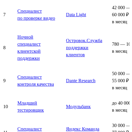
42 000 —
Специалист
7
Data Light
60 000 ₽
по проверке видео
в месяц
Ночной
Островок.Служба
специалист
780 — 10
8
поддержки
клиентской
в месяц
клиентов
поддержки
50 000 —
Специалист
9
Dante Research
55 000 ₽
контроля качества
в месяц
Младший
до 40 000
10
Модульбанк
тестировщик
в месяц
30 000 —
Специалист
Яндекс Команда