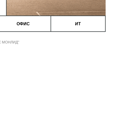
ОФИС
ИТ
Е МОНЛИД"
тясь
.
имать
и,