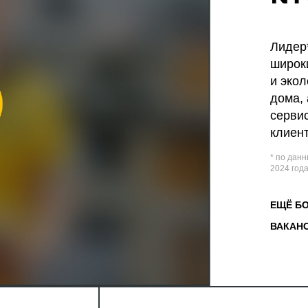
Лидер*
широк
и экол
дома, 
серви
клиент
* по данн
2024 года
ЕЩЁ Б
ВАКАН