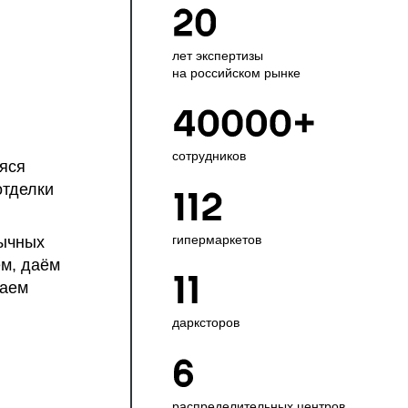
лет экспертизы
на российском рынке
сотрудников
яся
отделки
гипермаркетов
ычных
м, даём
лаем
дарксторов
распредели­тель­ных центров