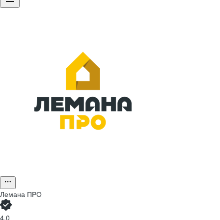
Лемана ПРО
4,0