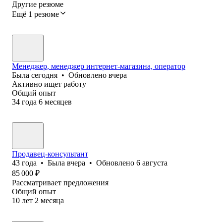
Другие резюме
Ещё 1 резюме
Менеджер, менеджер интернет-магазина, оператор
Была
сегодня
•
Обновлено
вчера
Активно ищет работу
Общий опыт
34
года
6
месяцев
Продавец-консультант
43
года
•
Была
вчера
•
Обновлено
6 августа
85 000
₽
Рассматривает предложения
Общий опыт
10
лет
2
месяца