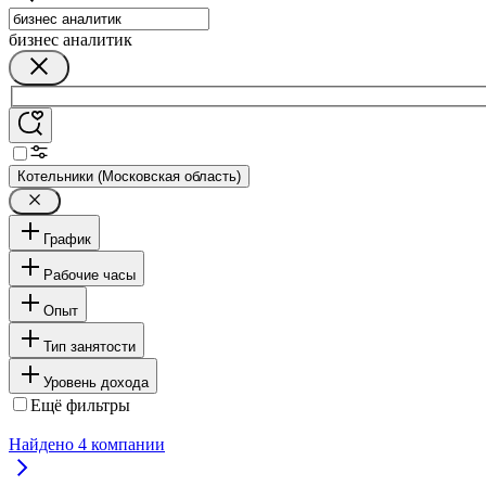
бизнес аналитик
Котельники (Московская область)
График
Рабочие часы
Опыт
Тип занятости
Уровень дохода
Ещё фильтры
Найдено
4
компании