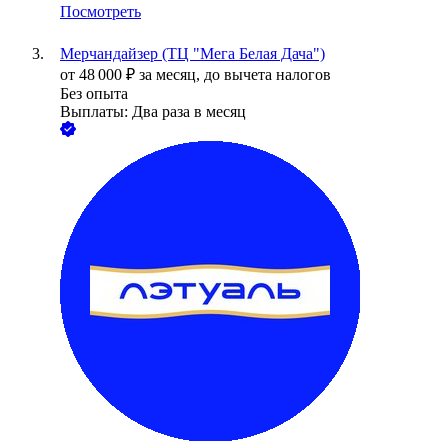
Посмотреть
Мерчандайзер (ТЦ "Мега Белая Дача")
от
48 000
₽
за месяц,
до вычета налогов
Без опыта
Выплаты: Два раза в месяц