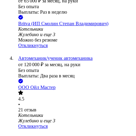
от
65 000
₽
за месяц,
на руки
Без опыта
Выплаты: Раз в неделю
Britva (ИП Смолин Степан Владимирович)
Котельники
Жулебино
и еще
3
Можно без резюме
Откликнуться
Автомеханик/ученик автомеханика
от
120 000
₽
за месяц,
на руки
Без опыта
Выплаты: Два раза в месяц
ООО
Ойл Мастер
4.5
•
21
отзыв
Котельники
Жулебино
и еще
3
Откликнуться