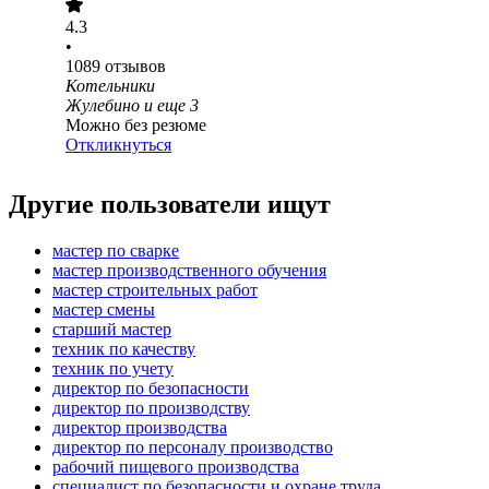
4.3
•
1089
отзывов
Котельники
Жулебино
и еще
3
Можно без резюме
Откликнуться
Другие пользователи ищут
мастер по сварке
мастер производственного обучения
мастер строительных работ
мастер смены
старший мастер
техник по качеству
техник по учету
директор по безопасности
директор по производству
директор производства
директор по персоналу производство
рабочий пищевого производства
специалист по безопасности и охране труда