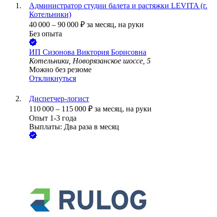
Администратор студии балета и растяжки LEVITA (г.
Котельники)
40 000
–
90 000
₽
за месяц,
на руки
Без опыта
ИП
Сизонова Виктория Борисовна
Котельники, Новорязанское шоссе, 5
Можно без резюме
Откликнуться
Диспетчер-логист
110 000
–
115 000
₽
за месяц,
на руки
Опыт 1-3 года
Выплаты: Два раза в месяц