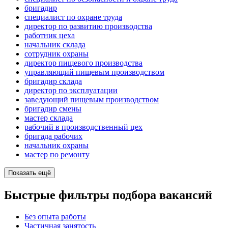
бригадир
специалист по охране труда
директор по развитию производства
работник цеха
начальник склада
сотрудник охраны
директор пищевого производства
управляющий пищевым производством
бригадир склада
директор по эксплуатации
заведующий пищевым производством
бригадир смены
мастер склада
рабочий в производственный цех
бригада рабочих
начальник охраны
мастер по ремонту
Показать ещё
Быстрые фильтры подбора вакансий
Без опыта работы
Частичная занятость