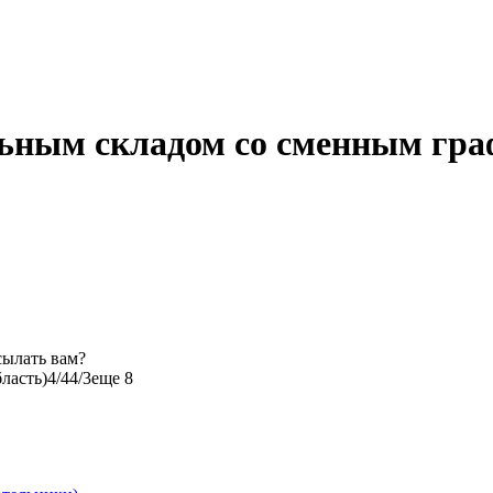
ьным складом со сменным гра
сылать вам?
ласть)
4/4
4/3
еще 8