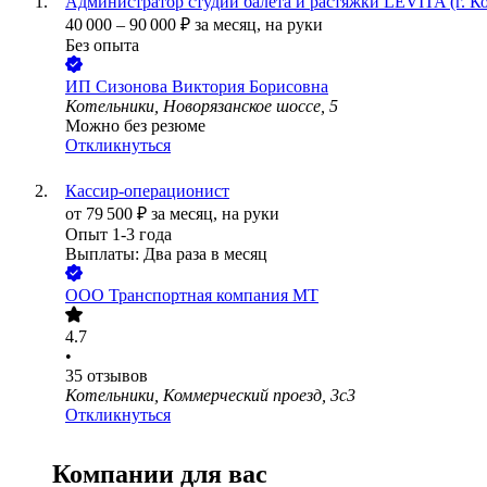
Администратор студии балета и растяжки LEVITA (г. К
40 000
–
90 000
₽
за месяц,
на руки
Без опыта
ИП
Сизонова Виктория Борисовна
Котельники, Новорязанское шоссе, 5
Можно без резюме
Откликнуться
Кассир-операционист
от
79 500
₽
за месяц,
на руки
Опыт 1-3 года
Выплаты: Два раза в месяц
ООО
Транспортная компания МТ
4.7
•
35
отзывов
Котельники, Коммерческий проезд, 3с3
Откликнуться
Компании для вас