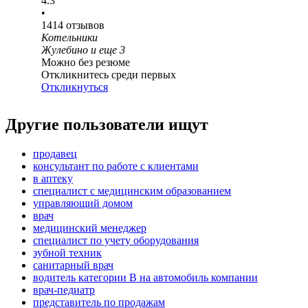
4.3
•
1414
отзывов
Котельники
Жулебино
и еще
3
Можно без резюме
Откликнитесь среди первых
Откликнуться
Другие пользователи ищут
продавец
консультант по работе с клиентами
в аптеку
специалист с медицинским образованием
управляющий домом
врач
медицинский менеджер
специалист по учету оборудования
зубной техник
санитарный врач
водитель категории B на автомобиль компании
врач-педиатр
представитель по продажам